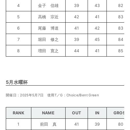
4
金子 信雄
39
43
82
5
高橋 宗近
42
41
83
6
尾藤 博道
41
42
83
7
堀田 修之
39
45
84
8
増田 寛之
44
41
85
5月水曜杯
開催日：2025年5月7日 使用T／G：Choice/Bent Green
RANK
NAME
OUT
IN
GROSS
1
前田 真
41
39
80