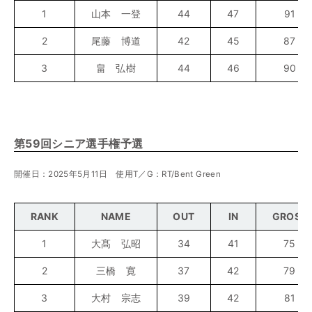
1
山本 一登
44
47
91
2
尾藤 博道
42
45
87
3
畠 弘樹
44
46
90
第59回シニア選手権予選
開催日：2025年5月11日 使用T／G：RT/Bent Green
RANK
NAME
OUT
IN
GROSS
1
大髙 弘昭
34
41
75
2
三橋 寛
37
42
79
3
大村 宗志
39
42
81