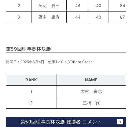
2
阿辺 愛三
44
40
84
3
野中 康彦
44
43
87
第59回理事長杯決勝
開催日：2025年5月4日 使用T／G：BT/Bent Green
RANK
NAME
1
大村 宗志
2
三橋 寛
第59回理事長杯決勝 優勝者 コメント