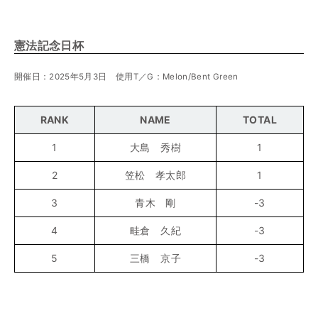
憲法記念日杯
開催日：2025年5月3日 使用T／G：Melon/Bent Green
RANK
NAME
TOTAL
1
大島 秀樹
1
2
笠松 孝太郎
1
3
青木 剛
-3
4
畦倉 久紀
-3
5
三橋 京子
-3