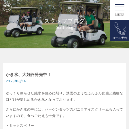
MENU
スタッフブログ
Staff blog
コース予約
かき氷、大好評発売中！
2023/08/14
ゆっくり凍らせた純氷を薄めに削り、淡雪のようなふわふわ食感と繊細な
口どけが楽しめるかき氷となっております。
さらにかき氷の中には、ハーゲンダッツのバニラアイスクリームも入って
いますので、食べごたえも十分です。
・ミックスベリー