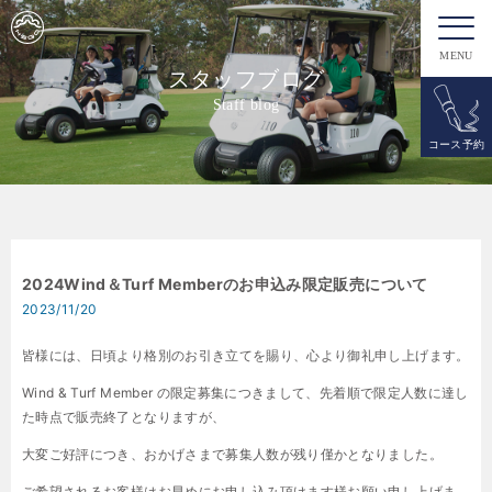
MENU
スタッフブログ
Staff blog
コース予約
2024Wind＆Turf Memberのお申込み限定販売について
2023/11/20
皆様には、日頃より格別のお引き立てを賜り、心より御礼申し上げます。
Wind & Turf Member の
限定募集につきまして、先着順で限定人数に達し
た時点で販売終了となりますが、
大変ご好評につき、おかげさまで募集人数が残り僅かとなりました。
ご希望されるお客様はお早めにお申し込み頂けます様お願い申し上げま