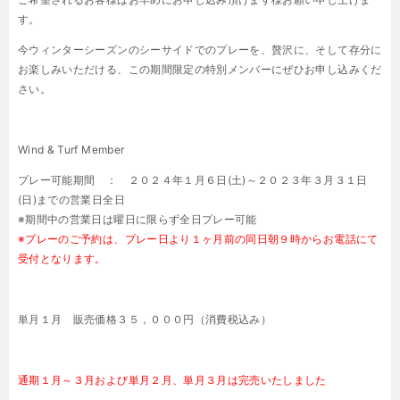
す。
今ウィンターシーズンのシーサイドでのプレーを、贅沢に、そして存分に
お楽しみいただける、この期間限定の特別メンバーにぜひお申し込みくだ
さい。
Wind & Turf Member
プレー可能期間 ： ２０２４年１月６日
(
土
)
～２０２３年３月３１日
(
日
)
までの営業日全日
※
期間中の営業日は曜日に限らず全日プレー可能
※プレーのご予約は、プレー日より１ヶ月前の同日朝９時からお電話にて
受付となります。
単月１月 販売価格３５，０００円（消費税込み）
通期１月～３月および単月２月、単月３月は完売いたしました