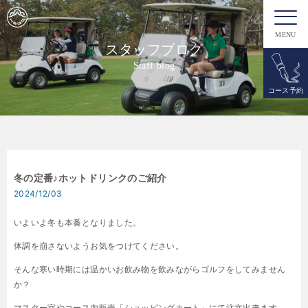
MENU
スタッフブログ
Staff blog
コース予約
冬の定番♪ホットドリンクのご紹介
2024/12/03
いよいよ冬も本番となりました。
体調を崩さないようお気をつけてください。
そんな寒い時期には温かいお飲み物を飲みながらゴルフをしてみません
か？
マスター室やコース内販売「ショッピングカート」にて注文出来ます。