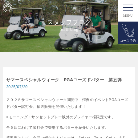
MENU
スタッフブログ
Staff blog
コース予約
サマースペシャルウィーク PGAユーズドパター 第五弾
2025/07/29
２０２５サマースペシャルウィーク期間中 恒例のイベントPGAユーズ
ドパター試打会、抽選販売を開催いたします！
※モーニング・サンセットプレー以外のプレイヤー様限定です。
全５回にわけて試打会で登場するパターを紹介いたします。
第五弾として、今回ご紹介するパターは、Select Tour GoLo 6.5