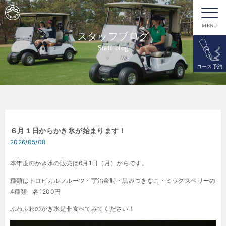
MENU
スタッフブログ
Staff blog
コース予約
６月１日からかき氷が始まります！
2026/05/08
本年度のかき氷の販売は6月1日（月）からです。
種類はトロピカルフルーツ・宇治金時・黒みつきなこ・ミックスベリーの
4種類 各1200円
ふわふわのかき氷是非食べてみてください！