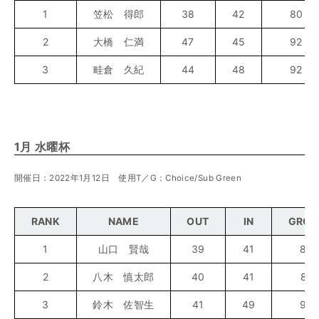
1
笠松 得郎
38
42
80
2
大橋 仁満
47
45
92
3
畦倉 久紀
44
48
92
1月 水曜杯
開催日：2022年1月12日 使用T／G：Choice/Sub Green
RANK
NAME
OUT
IN
GROS
1
山口 賢哉
39
41
80
2
八木 慎太郎
40
41
81
3
鈴木 佐智生
41
49
90