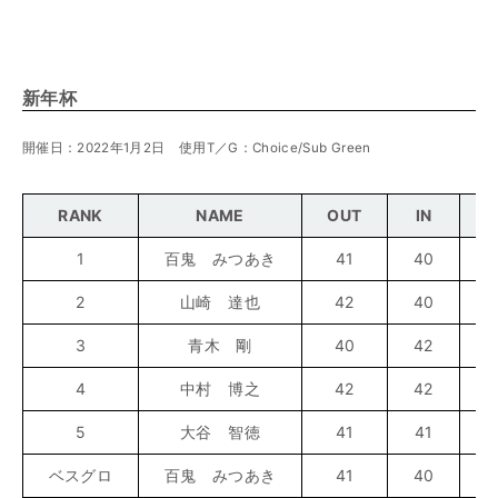
新年杯
開催日：2022年1月2日 使用T／G：Choice/Sub Green
RANK
NAME
OUT
IN
G
1
百鬼 みつあき
41
40
2
山崎 達也
42
40
3
青木 剛
40
42
4
中村 博之
42
42
5
大谷 智徳
41
41
ベスグロ
百鬼 みつあき
41
40