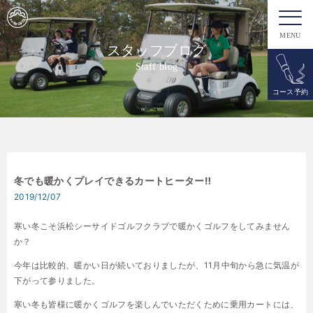
MENU
スタッフブログ
Staff blog
コース予約
冬でも暖かくプレイできるカートヒーター‼︎
2019/12/07
寒い冬こそ浜松シーサイドゴルフクラブで暖かくゴルフをしてみません
か？
今年は比較的、暖かい日が続いておりましたが、11月中旬から急に気温が
下がって参りました。
寒い冬も皆様に暖かくゴルフを楽しんでいただくために乗用カートには、