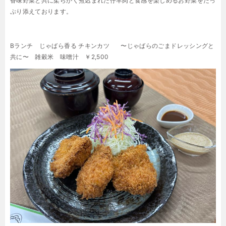
香味野菜と共に柔らかく煮込まれた仔羊肉と食感を楽しめるお野菜をたっ
ぷり添えております。
Bランチ
じゃばら香る チキンカツ 〜じゃばらのごまドレッシングと
共に〜
雑穀米 味噌汁
￥2,500