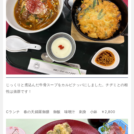
じっくりと煮込んだ牛骨スープをカルビクッパにしました。チヂミとの相
性は抜群です！
Cランチ 春の天婦羅御膳 御飯 味噌汁 刺身 小鉢 ￥2,800