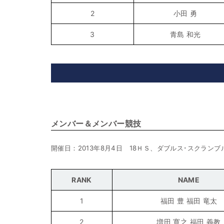
2
小田 勇
3
青島 和光
メンバー＆メンバー競技
開催日：2013年8月4日 18ＨＳ、ダブルス･スクランブ
RANK
NAME
1
福田 豊 福田 竜太
2
増田 寛之 福田 義教