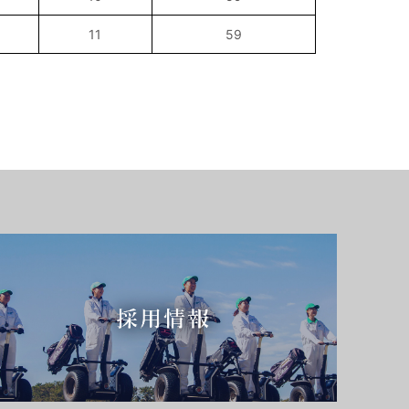
11
59