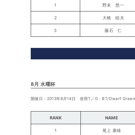
1
野末 悠一
2
大橋 睦夫
3
藤石 仁
8月 水曜杯
開催日：2013年8月14日 使用T／G：BT/Dwarf Green
RANK
NAME
1
尾上 康雄