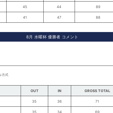
45
44
89
41
47
88
8月 水曜杯 優勝者 コメント
ル方式
OUT
IN
GROSS TOTAL
35
36
71
35
34
69