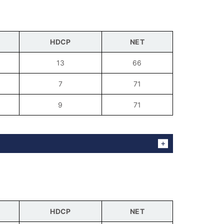
HDCP
NET
13
66
7
71
9
71
HDCP
NET