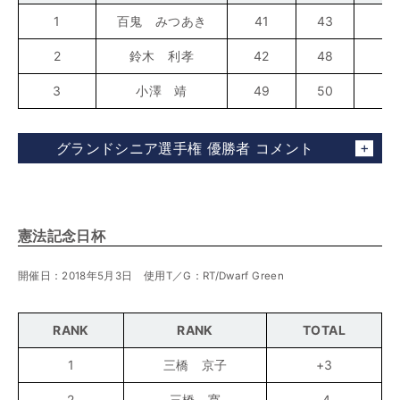
1
百鬼 みつあき
41
43
8
2
鈴木 利孝
42
48
9
3
小澤 靖
49
50
9
グランドシニア選手権 優勝者 コメント
憲法記念日杯
開催日：2018年5月3日 使用T／G：RT/Dwarf Green
RANK
RANK
TOTAL
1
三橋 京子
+3
2
三橋 寛
-4