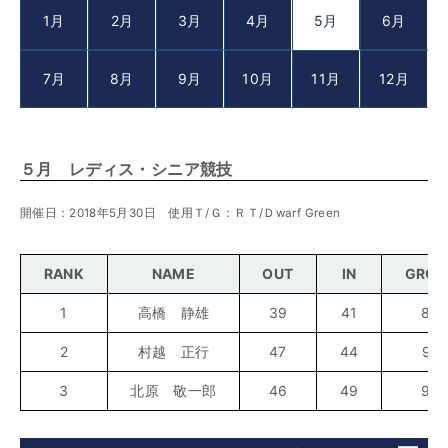
1月
2月
3月
4月
5月
6月
7月
8月
9月
10月
11月
12月
５月 レディス・シニア競技
開催日：2018年5月30日 使用Ｔ/Ｇ：ＲＴ/Ｄwarf Green
RANK
NAME
OUT
IN
GROS
1
高橋 静雄
39
41
80
2
村越 正行
47
44
91
3
北原 敬一郎
46
49
95