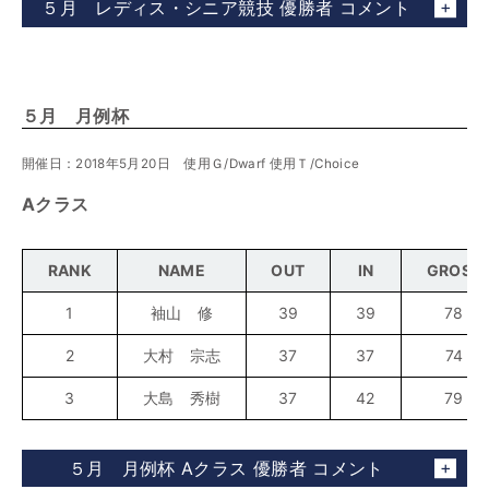
５月 レディス・シニア競技 優勝者 コメント
５月 月例杯
開催日：2018年5月20日 使用Ｇ/Dwarf 使用Ｔ/Choice
Aクラス
RANK
NAME
OUT
IN
GROSS
1
袖山 修
39
39
78
2
大村 宗志
37
37
74
3
大島 秀樹
37
42
79
５月 月例杯 Aクラス 優勝者 コメント