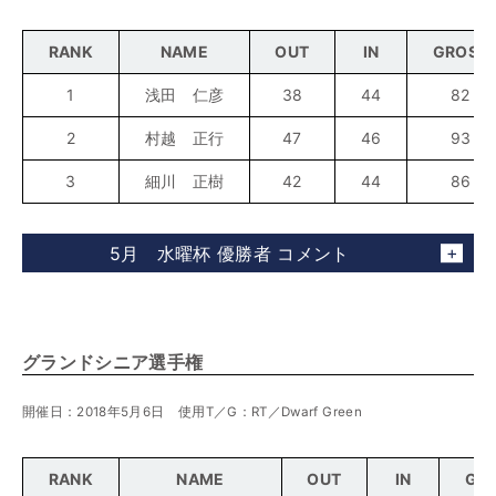
RANK
NAME
OUT
IN
GROSS
1
浅田 仁彦
38
44
82
2
村越 正行
47
46
93
3
細川 正樹
42
44
86
5月 水曜杯 優勝者 コメント
グランドシニア選手権
開催日：2018年5月6日 使用T／G：RT／Dwarf Green
RANK
NAME
OUT
IN
GR