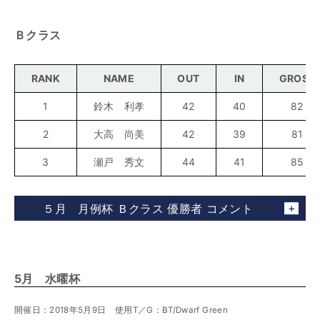
Ｂクラス
RANK
NAME
OUT
IN
GROSS
1
鈴木 利孝
42
40
82
2
大高 尚美
42
39
81
3
瀬戸 秀文
44
41
85
５月 月例杯 Ｂクラス 優勝者 コメント
5月 水曜杯
開催日：2018年5月9日 使用T／G：BT/Dwarf Green