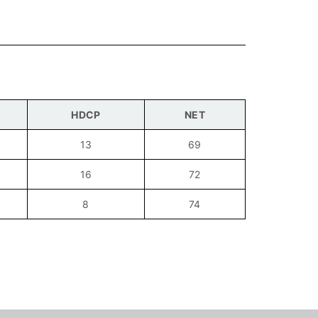
HDCP
NET
13
69
16
72
8
74