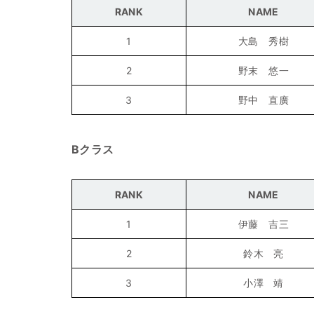
RANK
NAME
1
大島 秀樹
2
野末 悠一
3
野中 直廣
Bクラス
RANK
NAME
1
伊藤 吉三
2
鈴木 亮
3
小澤 靖