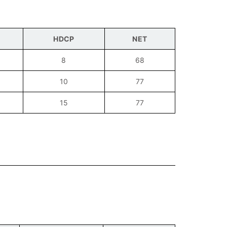
HDCP
NET
8
68
10
77
15
77