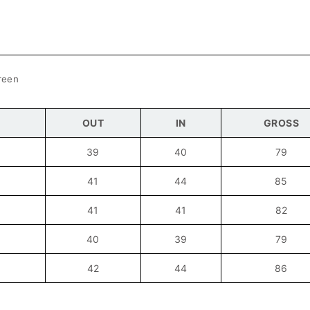
een
OUT
IN
GROSS
39
40
79
41
44
85
41
41
82
40
39
79
42
44
86