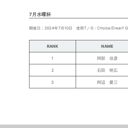
7月水曜杯
開催日：2024年7月10日 使用T／G：Choice/Dwarf G
RANK
NAME
1
阿部 信彦
2
石田 明広
3
阿辺 愛三