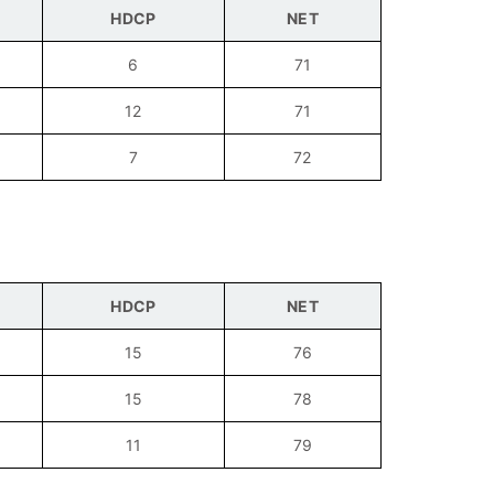
HDCP
NET
6
71
12
71
7
72
HDCP
NET
15
76
15
78
11
79