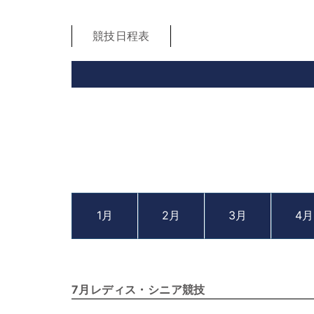
競技日程表
1月
2月
3月
4月
7月レディス・シニア競技