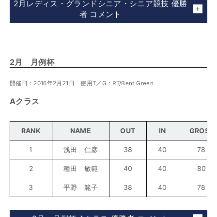
2月レディス・グランドシニア・シニア競技 優勝
者 コメント
2月 月例杯
開催日：2016年2月21日 使用T／G：RT/Bent Green
Aクラス
RANK
NAME
OUT
IN
GROSS
1
浅田 仁彦
38
40
78
2
種田 敏範
40
40
80
3
平野 範子
38
40
78