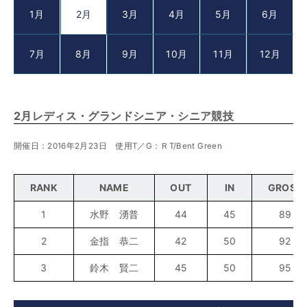
1月
2月
3月
4月
5月
6月
7月
8月
9月
10月
11月
12月
2月レディス・グランドシニア・シニア競技
開催日：2016年2月23日 使用T／G：ＲT/Bent Green
RANK
NAME
OUT
IN
GROSS
1
水野 湧普
44
45
89
2
金指 恭二
42
50
92
3
鈴木 賢二
45
50
95