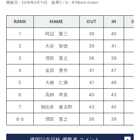
開催日：2016年2月11日 使用T／G：RT/Bent Green
RANK
NAME
OUT
IN
GR
1
阿辺 愛三
39
40
7
2
大谷 智徳
39
41
8
3
増田 寛之
36
39
7
4
金田 豊作
41
47
8
5
大橋 仁満
41
49
9
6
高栁 琴美
40
43
8
7
朝比奈 健太郎
43
45
8
ＢＧ
増田 寛之
36
39
7
建国記念日杯 優勝者 コメント