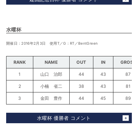
水曜杯
開催日：2016年2月3日 使用T／G：RT／BentGreen
RANK
NAME
OUT
IN
GROSS
1
山口 治郎
44
43
87
2
小楠 省二
38
43
81
3
金田 豊作
44
45
89
水曜杯 優勝者 コメント