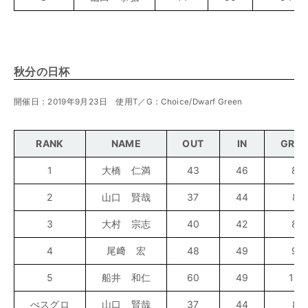
秋分の日杯
開催日：2019年9月23日 使用T／G：Choice/Dwarf Green
RANK
NAME
OUT
IN
GRO
1
大橋 仁満
43
46
89
2
山口 賢哉
37
44
81
3
大村 宗志
40
42
82
4
尾﨑 宏
48
49
97
5
船井 和仁
60
49
109
べスグロ
山口 賢哉
37
44
81