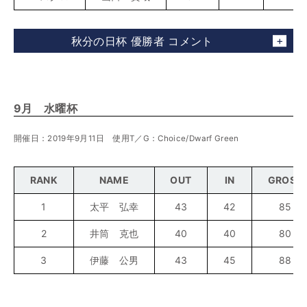
秋分の日杯 優勝者 コメント
9月 水曜杯
開催日：2019年9月11日 使用T／G：Choice/Dwarf Green
RANK
NAME
OUT
IN
GROSS
1
太平 弘幸
43
42
85
2
井筒 克也
40
40
80
3
伊藤 公男
43
45
88