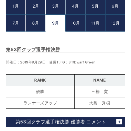
1月
2月
3月
4月
5月
6月
7月
8月
9月
10月
11月
12月
第53回クラブ選手権決勝
開催日：2019年9月29日 使用T／G：BT/Dwarf Green
RANK
NAME
優勝
三橋 寛
ランナーズアップ
大島 秀樹
第53回クラブ選手権決勝 優勝者 コメント