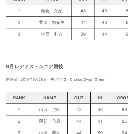
1
畦倉 久紀
43
43
86
2
豊田 由紀夫
44
43
87
3
中西 利方
39
44
83
9月レディス・シニア競技
開催日：2019年9月26日 使用T／G：Choice/Dwarf Green
RANK
NAME
OUT
IN
GROSS
1
山口 治郎
43
46
89
2
阿部 信彦
44
41
85
3
山田 恭弘
44
50
94