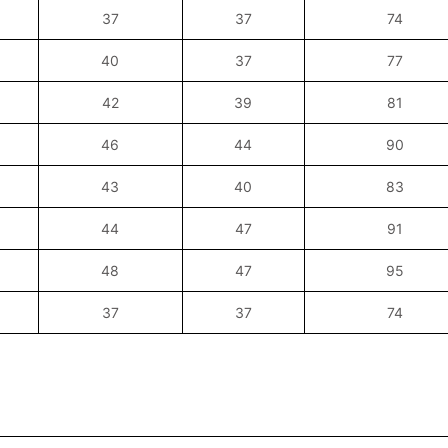
37
37
74
40
37
77
42
39
81
46
44
90
43
40
83
44
47
91
48
47
95
37
37
74