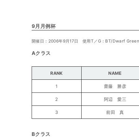
9月月例杯
開催日：2006年9月17日 使用T／G：BT/Dwarf Gree
Aクラス
RANK
NAME
1
齋藤 勝彦
2
阿辺 愛三
3
前田 真
Bクラス