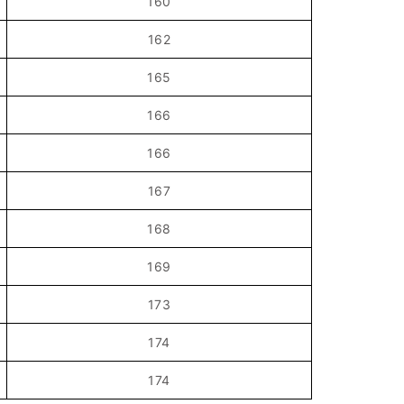
160
162
165
166
166
167
168
169
173
174
174