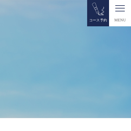
コース予約
MENU