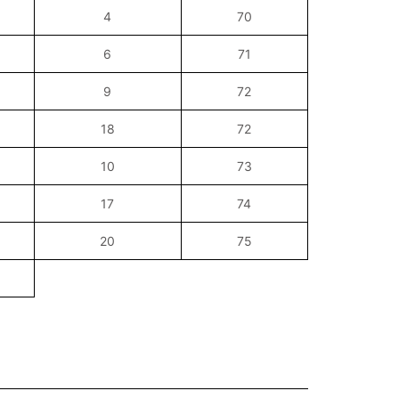
4
70
6
71
9
72
18
72
10
73
17
74
20
75