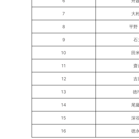
6
舟
7
大
8
平野
9
石
10
田
11
齋
12
吉
13
徳
14
尾
15
深
16
徳