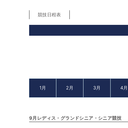
競技日程表
1月
2月
3月
4月
9月レディス・グランドシニア・シニア競技