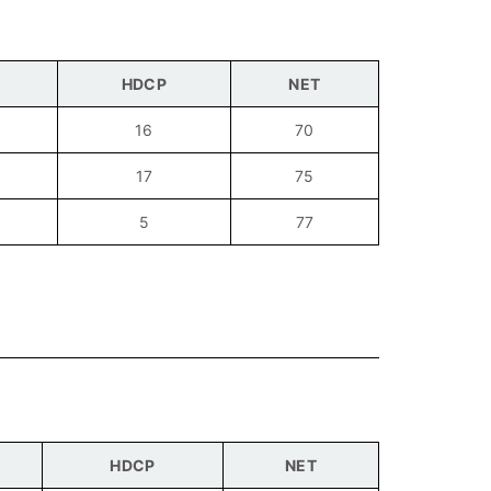
HDCP
NET
16
70
17
75
5
77
HDCP
NET