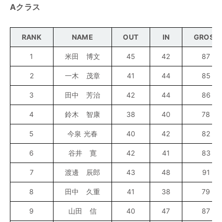
Aクラス
RANK
NAME
OUT
IN
GROSS
1
米田 博文
45
42
87
2
一木 茂章
41
44
85
3
田中 芳治
42
44
86
4
鈴木 智康
38
40
78
5
今泉 光春
40
42
82
6
谷井 寛
42
41
83
7
渡邊 辰郎
43
48
91
8
田中 久重
41
38
79
9
山田 信
40
47
87