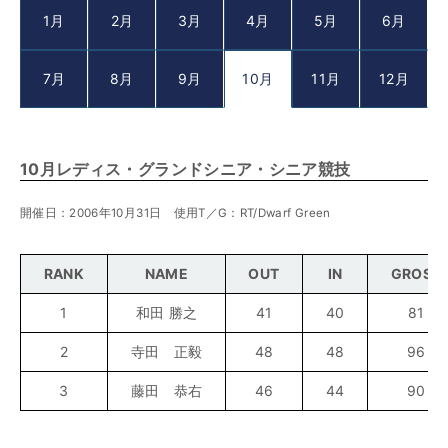
1月
2月
3月
4月
5月
6月
7月
8月
9月
10月
11月
12月
10月レディス・グランドシニア・シニア競技
開催日：2006年10月31日 使用T／G：RT/Dwarf Green
RANK
NAME
OUT
IN
GROSS
1
和田 勝之
41
40
81
2
寺田 正毅
48
48
96
3
藤田 恭右
46
44
90