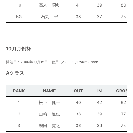
10
高木 昭典
41
39
80
BG
石丸 守
38
37
75
10月月例杯
開催日：2006年10月15日 使用T／G：BT/Dwarf Green
Aクラス
RANK
NAME
OUT
IN
GROSS
1
松下 健一
40
42
82
2
山崎 達也
38
39
77
3
増田 寛之
36
39
75