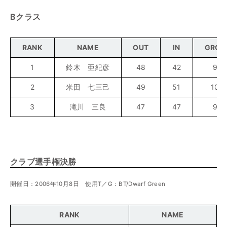
Bクラス
RANK
NAME
OUT
IN
GROS
1
鈴木 亜紀彦
48
42
90
2
米田 七三己
49
51
100
3
滝川 三良
47
47
94
クラブ選手権決勝
開催日：2006年10月8日 使用T／G：BT/Dwarf Green
RANK
NAME