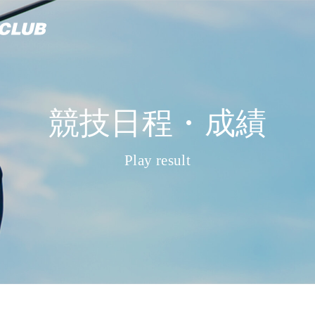
競技日程・成績
Play result