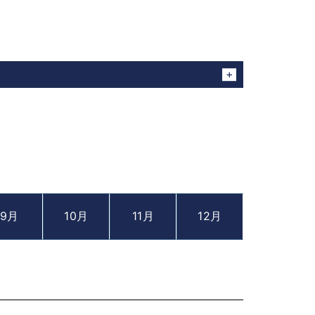
9月
10月
11月
12月