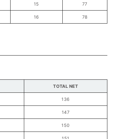
15
77
16
78
T
TOTAL NET
136
147
150
151