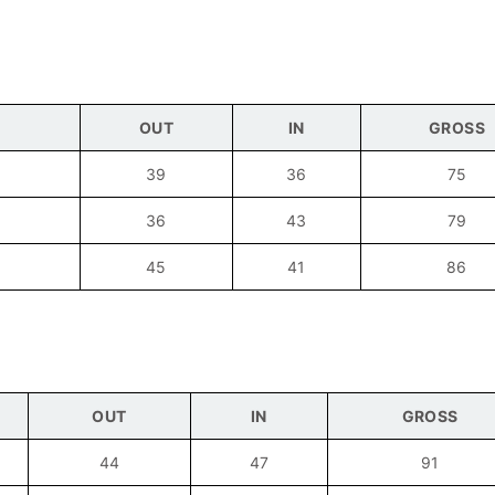
OUT
IN
GROSS
39
36
75
36
43
79
45
41
86
OUT
IN
GROSS
44
47
91