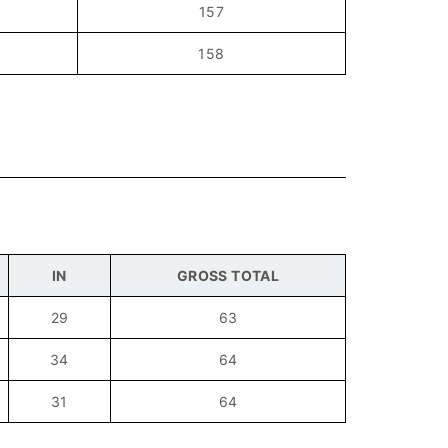
157
158
IN
GROSS TOTAL
29
63
34
64
31
64