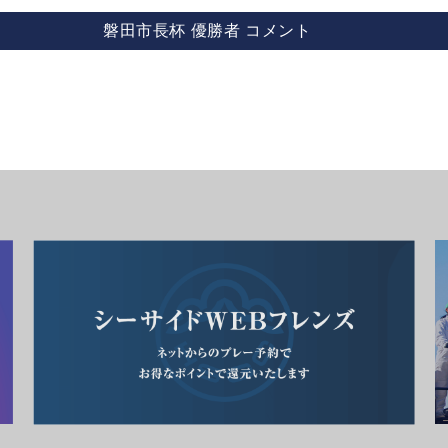
磐田市長杯 優勝者 コメント