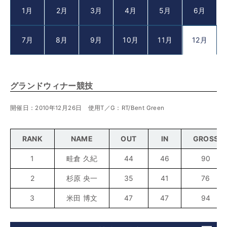
1月
2月
3月
4月
5月
6月
7月
8月
9月
10月
11月
12月
グランドウィナー競技
開催日：2010年12月26日 使用T／G：RT/Bent Green
RANK
NAME
OUT
IN
GROSS
1
畦倉 久紀
44
46
90
2
杉原 央一
35
41
76
3
米田 博文
47
47
94