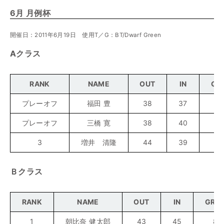
6月 月例杯
開催日：2011年6月19日 使用T／G：BT/Dwarf Green
Aクラス
RANK
NAME
OUT
IN
GR
プレーオフ
福田 豊
38
37
7
プレーオフ
三橋 寛
38
40
7
3
増井 清隆
44
39
8
Ｂクラス
RANK
NAME
OUT
IN
GRO
1
朝比奈 健太郎
43
45
88