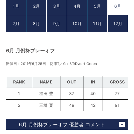
1月
2月
3月
4月
5月
6月
7月
8月
9月
10月
11月
12月
6月 月例杯プレーオフ
開催日：2011年6月25日 使用T／G：BT/Dwarf Green
RANK
NAME
OUT
IN
GROSS
1
福田 豊
37
40
77
2
三橋 寛
49
42
91
6月 月例杯プレーオフ 優勝者 コメント