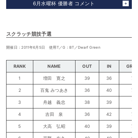
6月水曜杯 優勝者 コメント
スクラッチ競技予選
開催日：2011年6月5日 使用T／G：BT／Dwarf Green
RANK
NAME
OUT
IN
GRO
1
増田 寛之
39
36
75
2
百鬼 みつあき
36
40
76
3
舟越 義忠
38
39
77
4
吉田 泉
36
42
78
5
大高 弘昭
40
39
79