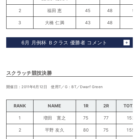
2
福田 恵
45
48
93
3
大橋 仁満
43
48
91
6月 月例杯 Ｂクラス 優勝者 コメント
スクラッチ競技決勝
開催日：2011年6月12日 使用T／G：BT／Dwarf Green
RANK
NAME
1R
2R
TOTAL
1
増田 寛之
75
77
152
2
平野 友久
80
75
155