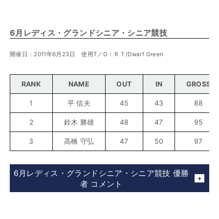
6月レディス・グランドシニア・シニア競技
開催日：2011年6月23日 使用T／G：ＲＴ/Dwarf Green
RANK
NAME
OUT
IN
GROSS
1
平 信夫
45
43
88
2
鈴木 勝雄
48
47
95
3
高橋 守弘
47
50
97
6月レディス・グランドシニア・シニア競技 優勝
者 コメント