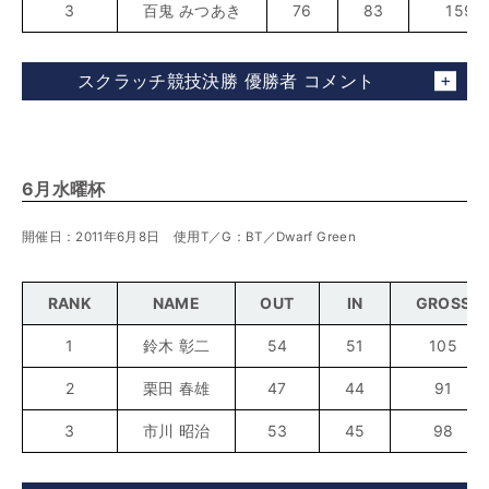
3
百鬼 みつあき
76
83
159
スクラッチ競技決勝 優勝者 コメント
6月水曜杯
開催日：2011年6月8日 使用T／G：BT／Dwarf Green
RANK
NAME
OUT
IN
GROSS
1
鈴木 彰二
54
51
105
2
栗田 春雄
47
44
91
3
市川 昭治
53
45
98