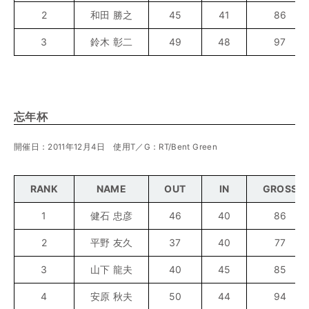
2
和田 勝之
45
41
86
3
鈴木 彰二
49
48
97
忘年杯
開催日：2011年12月4日 使用T／G：RT/Bent Green
RANK
NAME
OUT
IN
GROSS
1
健石 忠彦
46
40
86
2
平野 友久
37
40
77
3
山下 龍夫
40
45
85
4
安原 秋夫
50
44
94