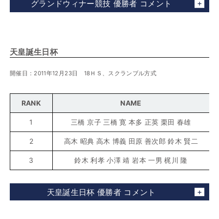
グランドウィナー競技 優勝者 コメント
天皇誕生日杯
開催日：2011年12月23日 18ＨＳ、スクランブル方式
RANK
NAME
1
三橋 京子 三橋 寛 本多 正英 栗田 春雄
2
高木 昭典 高木 博義 田原 善次郎 鈴木 賢二
3
鈴木 利孝 小澤 靖 岩本 一男 梶川 隆
天皇誕生日杯 優勝者 コメント