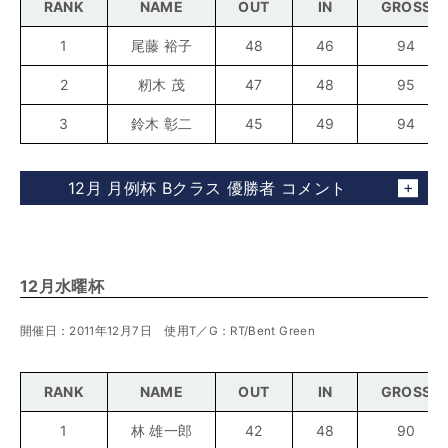
RANK
NAME
OUT
IN
GROSS
1
尾藤 裕子
48
46
94
2
籾木 茂
47
48
95
3
鈴木 彰二
45
49
94
12月 月例杯 Bクラス 優勝者 コメント
12月水曜杯
開催日：2011年12月7日 使用T／G：RT/Bent Green
RANK
NAME
OUT
IN
GROSS
1
林 雄一郎
42
48
90