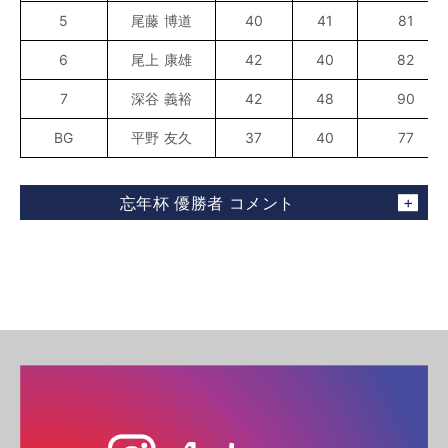
5
尾藤 博道
40
41
81
6
尾上 康雄
42
40
82
7
深谷 義裕
42
48
90
BG
平野 友久
37
40
77
忘年杯 優勝者 コメント