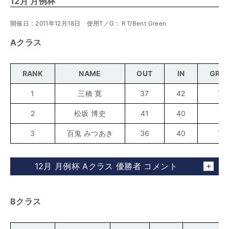
12月 月例杯
開催日：2011年12月18日 使用T／G：ＲT/Bent Green
Aクラス
RANK
NAME
OUT
IN
GRO
1
三橋 寛
37
42
79
2
松坂 博史
41
40
81
3
百鬼 みつあき
36
40
76
12月 月例杯 Aクラス 優勝者 コメント
Bクラス