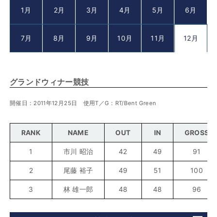
1月
2月
3月
4月
5月
6月
7月
8月
9月
10月
11月
12月
グランドウィナー競技
開催日：2011年12月25日 使用T／G：RT/Bent Green
RANK
NAME
OUT
IN
GROSS
1
市川 昭治
42
49
91
2
尾藤 裕子
49
51
100
3
林 雄一郎
48
48
96