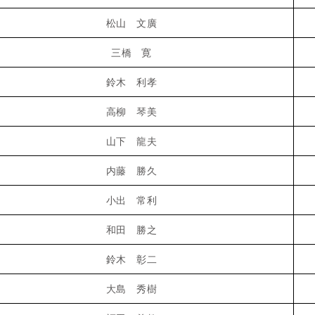
松山 文廣
三橋 寛
鈴木 利孝
高柳 琴美
山下 龍夫
内藤 勝久
小出 常利
和田 勝之
鈴木 彰二
大島 秀樹