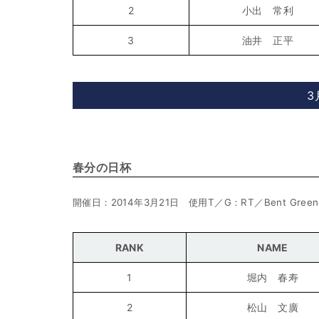
2
小出 常利
3
油井 正平
3
春分の日杯
開催日：2014年3月21日 使用T／G：RT／Bent Green
RANK
NAME
1
堀内 春寿
2
松山 文廣