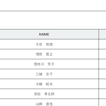
NAME
大谷 智徳
増田 寛之
曽布川 芳子
三橋 京子
大橋 睦夫
笠松 孝太郎
山崎 達也