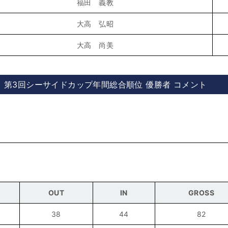
福田 義教
大高 弘昭
大高 尚美
第3回シーサイドカップ年間総合順位 優勝者 コメント
OUT
IN
GROSS
38
44
82