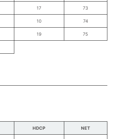
17
73
10
74
19
75
HDCP
NET