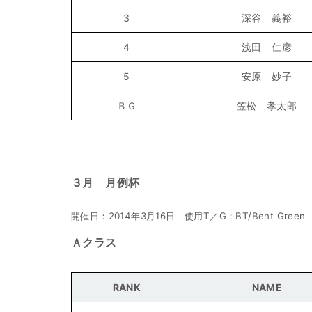
3
深谷 義裕
4
浅田 仁彦
5
安原 妙子
ＢＧ
笠松 孝太郎
３月 月例杯
開催日：2014年3月16日 使用T／G：BT/Bent Green
Ａクラス
RANK
NAME