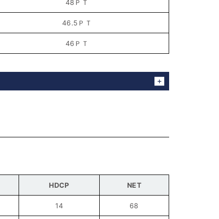
48ＰＴ
46.5ＰＴ
46ＰＴ
HDCP
NET
14
68