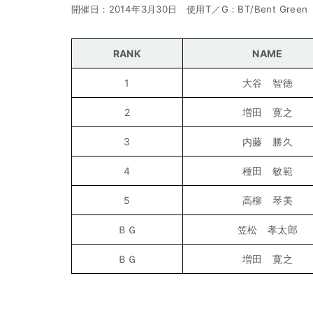
開催日：2014年3月30日 使用T／G：BT/Bent Green
RANK
NAME
1
大谷 智徳
2
増田 寛之
3
内藤 勝久
4
種田 敏範
5
高柳 琴美
ＢＧ
笠松 孝太郎
ＢＧ
増田 寛之