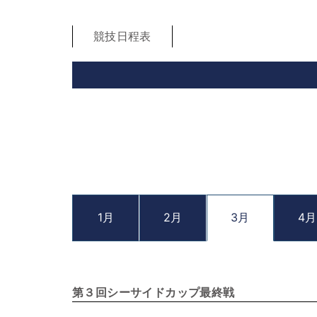
競技日程表
1月
2月
3月
4月
第３回シーサイドカップ最終戦