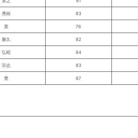
 寛之
81
 秀樹
83
 寛
76
 勝久
82
 弘昭
84
 宗志
83
 豊
87