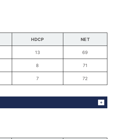
HDCP
NET
13
69
8
71
7
72