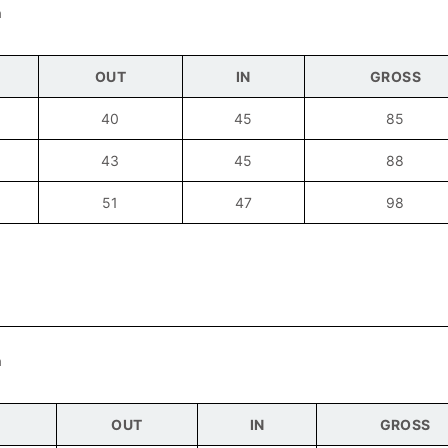
n
OUT
IN
GROSS
40
45
85
43
45
88
51
47
98
n
OUT
IN
GROSS