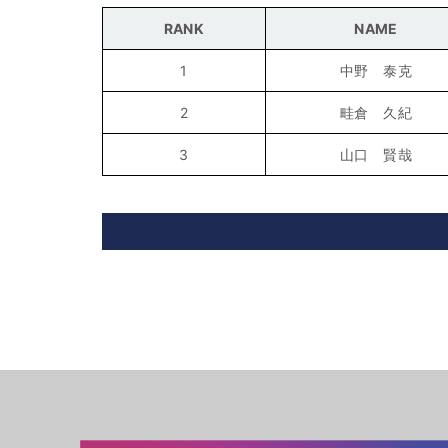
RANK
NAME
1
中野 泰克
2
畦倉 久紀
3
山口 賢哉