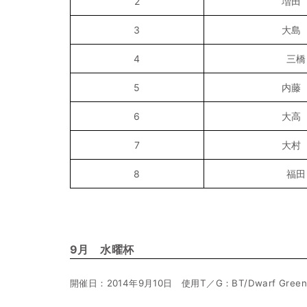
2
増田
3
大島
4
三橋
5
内藤
6
大高
7
大村
8
福田
9月 水曜杯
開催日：2014年9月10日 使用T／G：BT/Dwarf Green