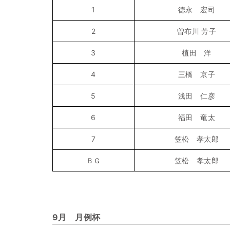
1
徳永 宏司
2
曽布川 芳子
3
植田 洋
4
三橋 京子
5
浅田 仁彦
6
福田 竜太
7
笠松 孝太郎
ＢＧ
笠松 孝太郎
9月 月例杯