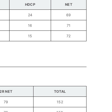
HDCP
NET
24
69
16
71
15
72
2R NET
TOTAL
79
152