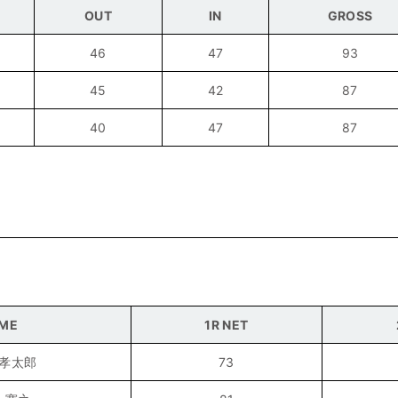
OUT
IN
GROSS
46
47
93
45
42
87
40
47
87
n
ME
1R NET
孝太郎
73