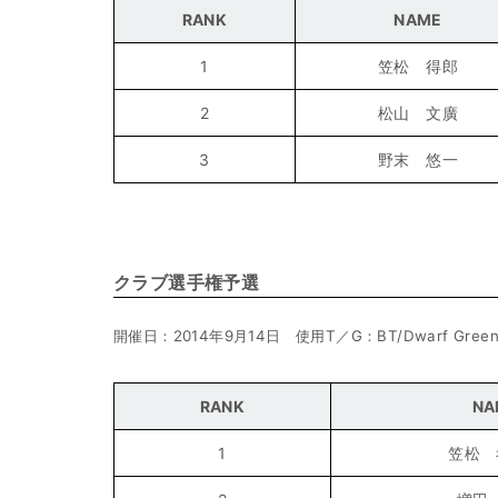
RANK
NAME
1
笠松 得郎
2
松山 文廣
3
野末 悠一
クラブ選手権予選
開催日：2014年9月14日 使用T／G：BT/Dwarf Gree
RANK
NA
1
笠松 